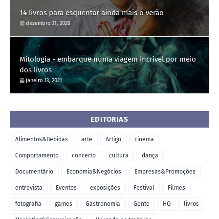
14 livros para esquentar ainda mais o verão
dezembro 31, 2020
Mitologia - embarque numa viagem incrível por meio
dos livros
janeiro 13, 2021
EDITORIAS
Alimentos&Bebidas
arte
Artigo
cinema
Comportamento
concerto
cultura
dança
Documentário
Economia&Negócios
Empresas&Promoções
entrevista
Eventos
exposições
Festival
Filmes
fotografia
games
Gastronomia
Gente
HQ
livros