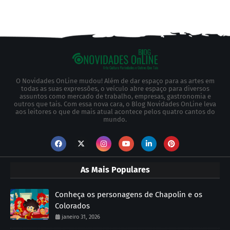
O Novidades OnLine mudou! Além de dar espaço para as artes em
todas as suas expressões, o veículo abre espaço para diversos
assuntos como mercado de trabalho, empresas, gastronomia e
outros que tais. Com essa nova cara, o Blog Novidades OnLine leva
aos leitores o que de mais atual acontece pelos quatro cantos do
mundo.
As Mais Populares
Conheça os personagens de Chapolin e os
Colorados
janeiro 31, 2026