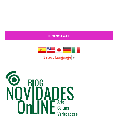
TRANSLATE
Select Language
▼