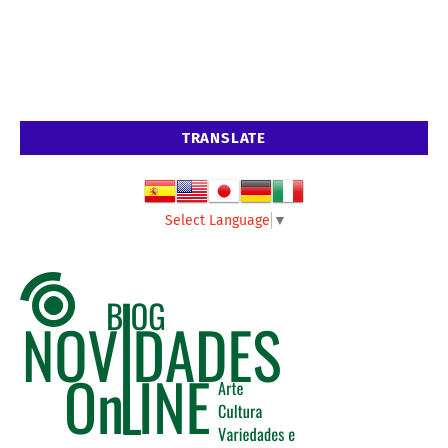
TRANSLATE
Select Language
▼