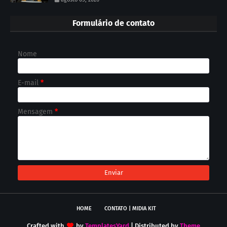
Formulário de contato
Nome
E-mail
*
Mensagem
*
HOME
CONTATO | MIDIA KIT
Crafted with
by
TemplatesYard
| Distributed by
Theme