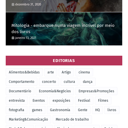
dezembro 31, 2020
Mitologia - embarque numa viagem incrível por meio
dos livros
janeiro 13, 2021
EDITORIAS
Alimentos&Bebidas
arte
Artigo
cinema
Comportamento
concerto
cultura
dança
Documentário
Economia&Negócios
Empresas&Promoções
entrevista
Eventos
exposições
Festival
Filmes
fotografia
games
Gastronomia
Gente
HQ
livros
Marketing&Comunicação
Mercado de trabalho