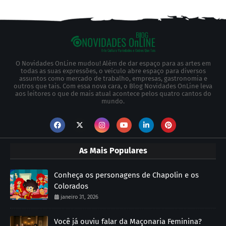
O Novidades OnLine mudou! Além de dar espaço para as artes em
todas as suas expressões, o veículo abre espaço para diversos
assuntos como mercado de trabalho, empresas, gastronomia e
outros que tais. Com essa nova cara, o Blog Novidades OnLine leva
aos leitores o que de mais atual acontece pelos quatro cantos do
mundo.
As Mais Populares
Conheça os personagens de Chapolin e os
Colorados
janeiro 31, 2026
Você já ouviu falar da Maçonaria Feminina?