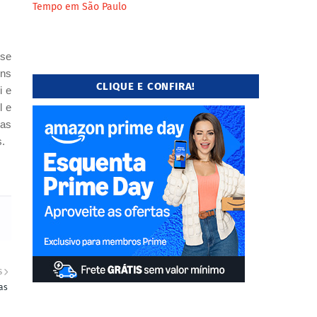
Tempo em São Paulo
-se
ens
CLIQUE E CONFIRA!
i e
l e
das
s.
S
as