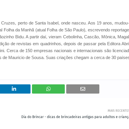
das Cruzes, perto de Santa Isabel, onde nasceu. Aos 19 anos, mudou
nal Folha da Manhã (atual Folha de São Paulo), escrevendo reportag
ãozinho Bidu. A partir daí, vieram Cebolinha, Cascão, Mônica, Magal
ição de revistas em quadrinhos, depois de passar pela Editora Abri
nini. Cerca de 150 empresas nacionais e internacionais são licencia
ns de Mauricio de Sousa. Suas criações chegam a cerca de 30 paíse
MAIS RECENTE
Dia do Brincar - dicas de brincadeiras antigas para adultos e crianç