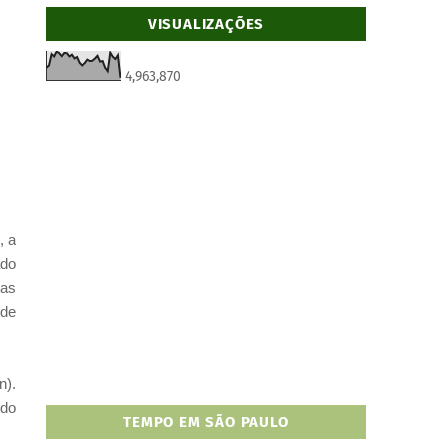
VISUALIZAÇÕES
4,963,870
, a
ado
las
 de
n).
 do
TEMPO EM SÃO PAULO