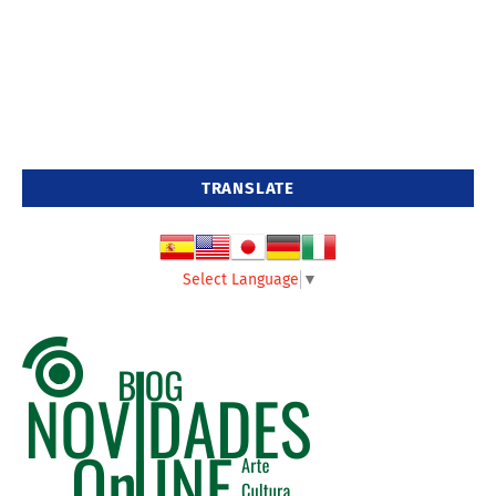
TRANSLATE
Select Language
▼