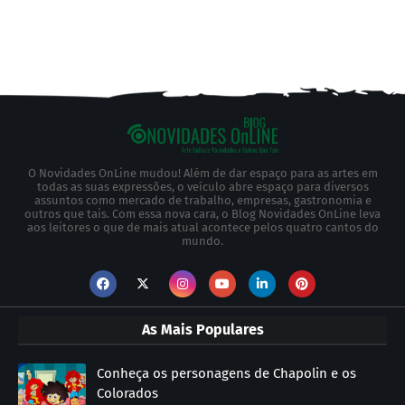
O Novidades OnLine mudou! Além de dar espaço para as artes em
todas as suas expressões, o veículo abre espaço para diversos
assuntos como mercado de trabalho, empresas, gastronomia e
outros que tais. Com essa nova cara, o Blog Novidades OnLine leva
aos leitores o que de mais atual acontece pelos quatro cantos do
mundo.
As Mais Populares
Conheça os personagens de Chapolin e os
Colorados