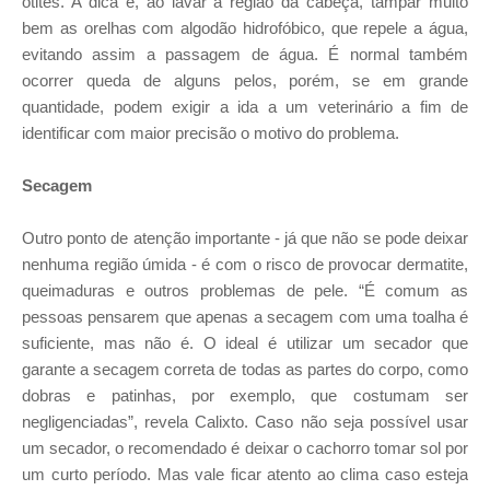
otites. A dica é, ao lavar a região da cabeça, tampar muito
bem as orelhas com algodão hidrofóbico, que repele a água,
evitando assim a passagem de água. É normal também
ocorrer queda de alguns pelos, porém, se em grande
quantidade, podem exigir a ida a um veterinário a fim de
identificar com maior precisão o motivo do problema.
Secagem
Outro ponto de atenção importante - já que não se pode deixar
nenhuma região úmida - é com o risco de provocar dermatite,
queimaduras e outros problemas de pele. “É comum as
pessoas pensarem que apenas a secagem com uma toalha é
suficiente, mas não é. O ideal é utilizar um secador que
garante a secagem correta de todas as partes do corpo, como
dobras e patinhas, por exemplo, que costumam ser
negligenciadas”, revela Calixto. Caso não seja possível usar
um secador, o recomendado é deixar o cachorro tomar sol por
um curto período. Mas vale ficar atento ao clima caso esteja