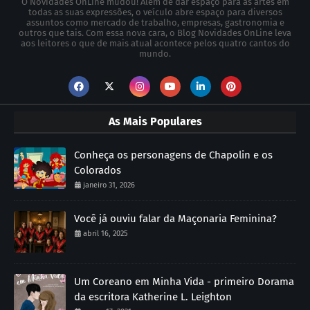
O Novidades OnLine mudou! Além de dar espaço para as artes em
todas as suas expressões, o veículo abre espaço para diversos
assuntos como mercado de trabalho, empresas, gastronomia e
outros que tais. Com essa nova cara, o Blog Novidades OnLine leva
aos leitores o que de mais atual acontece pelos quatro cantos do
mundo.
As Mais Populares
Conheça os personagens de Chapolin e os
Colorados
janeiro 31, 2026
Você já ouviu falar da Maçonaria Feminina?
abril 16, 2025
Um Coreano em Minha Vida - primeiro Dorama
da escritora Katherine L. Leighton