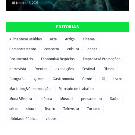
janeiro 13, 2021
EDITORIAS
Alimentos&Bebidas
arte
Artigo
cinema
Comportamento
concerto
cultura
dança
Documentário
Economia&Negócios
Empresas&Promoções
entrevista
Eventos
exposições
Festival
Filmes
fotografia
games
Gastronomia
Gente
HQ
livros
Marketing&Comunicação
Mercado de trabalho
Moda&Beleza
música
Musical
pensamento
Saúde
série
shows
Teatro
Televisão
Turismo
Utilidade Pública
vídeos