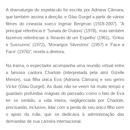
A dramaturgia do espetáculo foi escrita por Adriana Câmara,
que também assina a direção, e Glau Gurgel a partir de vários
filmes do cineasta sueco Ingmar Bergman (1918-2007). "A
principal referência é 'Sonata de Outono' (1978), mas também
fazemos referências a 'Através de um Espelho' (1961), 'Gritos
e Sussurros' (1972), 'Morangos Silvestres' (1957) e 'Face a
Face' (1976)”, revela a diretora.
Na trama, o espectador acompanha uma reunião virtual entre
a famosa cantora Charlote (interpretada pela atriz Gizelle
Menon), sua filha única Eva (Adriana Câmara) e seu genro
Victor (Glau Gurgel). As duas não se veem há muito tempo e
guardam profundas mágoas do passado, como o fato de Eva
ter se sentido, a vida inteira, negligenciada por Charlote,
precisando, inclusive, lidar com a perda de seu único filho sem
o apoio da mãe, que se dedicava à administração das
demandas de sua carreira internacional.