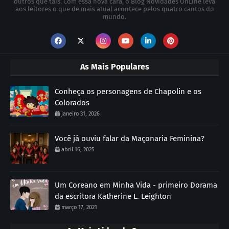
outros que tais. Com essa nova cara, o Blog Novidades OnLine leva
aos leitores o que de mais atual acontece pelos quatro cantos do
mundo.
As Mais Populares
Conheça os personagens de Chapolin e os
Colorados
janeiro 31, 2026
Você já ouviu falar da Maçonaria Feminina?
abril 16, 2025
Um Coreano em Minha Vida - primeiro Dorama
da escritora Katherine L. Leighton
março 17, 2021