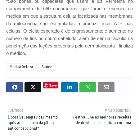
“São bonés ou capacetes que usam a luz vermelha no
comprimento de 660 nanômetros, que fornece energia, na
medida em que a estrutura celular localizada nas membranas
da mitocôndria são estimuladas a produzir mais ATP nas
células. O efeito esperado é de engrossamento e aumento do
número de fios no couro cabeludo, além de ser um auxílio na
penetração das loções prescritas pelo dermatologista”, finaliza
o médico.
Moda&Beleza
Saúde
Save
ANTIGOS
MAIS RECENTES
É possível engravidar mesmo
Festival une as melhores receitas
após anos de uso da pílula
de drinks com a cultura coreana
anticoncepcional?