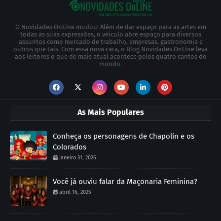
O Novidades OnLine mudou! Além de dar espaço para as artes em
todas as suas expressões, o veículo abre espaço para diversos
assuntos como mercado de trabalho, empresas, gastronomia e
outros que tais. Com essa nova cara, o Blog Novidades OnLine leva
aos leitores o que de mais atual acontece pelos quatro cantos do
mundo.
As Mais Populares
Conheça os personagens de Chapolin e os
Colorados
janeiro 31, 2026
Você já ouviu falar da Maçonaria Feminina?
abril 16, 2025