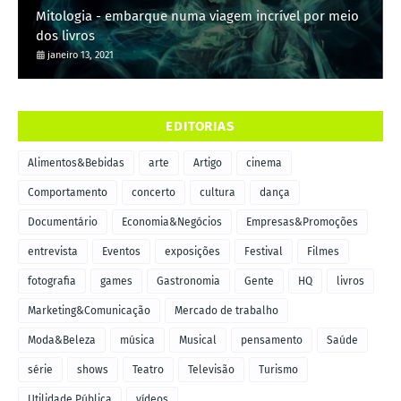
Mitologia - embarque numa viagem incrível por meio
dos livros
janeiro 13, 2021
EDITORIAS
Alimentos&Bebidas
arte
Artigo
cinema
Comportamento
concerto
cultura
dança
Documentário
Economia&Negócios
Empresas&Promoções
entrevista
Eventos
exposições
Festival
Filmes
fotografia
games
Gastronomia
Gente
HQ
livros
Marketing&Comunicação
Mercado de trabalho
Moda&Beleza
música
Musical
pensamento
Saúde
série
shows
Teatro
Televisão
Turismo
Utilidade Pública
vídeos