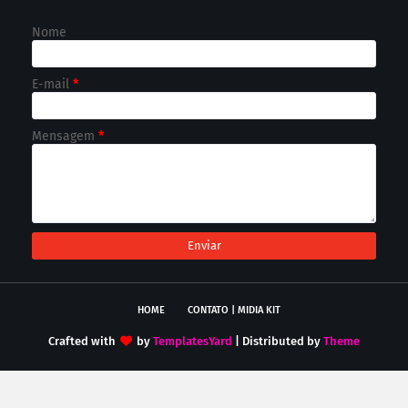
Nome
E-mail
*
Mensagem
*
HOME
CONTATO | MIDIA KIT
Crafted with
by
TemplatesYard
| Distributed by
Theme