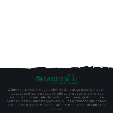
O Novidades OnLine mudou! Além de dar espaço para as artes em
todas as suas expressões, o veículo abre espaço para diversos
assuntos como mercado de trabalho, empresas, gastronomia e
outros que tais. Com essa nova cara, o Blog Novidades OnLine leva
aos leitores o que de mais atual acontece pelos quatro cantos do
mundo.