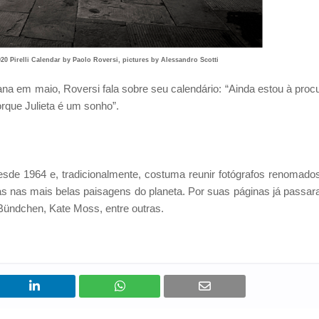
020 Pirelli Calendar by Paolo Roversi, pictures by Alessandro Scotti
a em maio, Roversi fala sobre seu calendário: “Ainda estou à proc
orque Julieta é um sonho”.
 desde 1964 e, tradicionalmente, costuma reunir fotógrafos renomado
as nas mais belas paisagens do planeta. Por suas páginas já passa
ündchen, Kate Moss, entre outras.