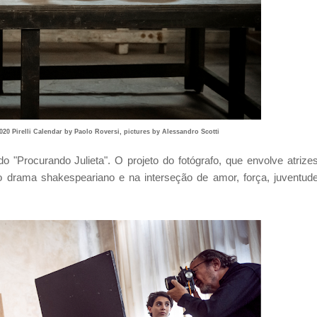
2020 Pirelli Calendar by Paolo Roversi, pictures by Alessandro Scotti
ado "Procurando Julieta". O projeto do fotógrafo, que envolve atrize
no drama shakespeariano e na interseção de amor, força, juventud