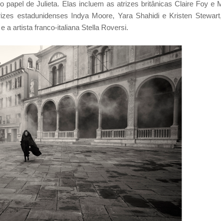
 papel de Julieta. Elas incluem as atrizes britânicas Claire Foy e 
trizes estadunidenses Indya Moore, Yara Shahidi e Kristen Stewart
a artista franco-italiana Stella Roversi.