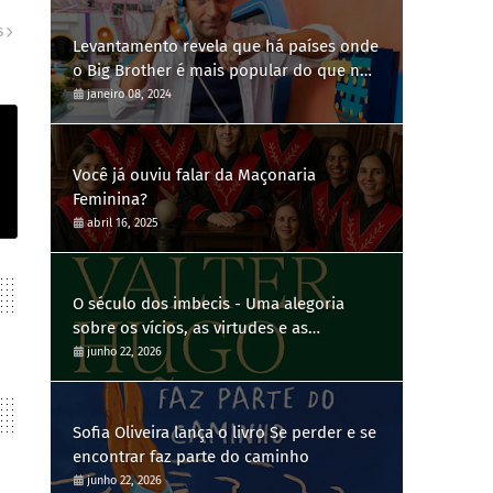
S
Levantamento revela que há países onde
o Big Brother é mais popular do que no
Brasil
janeiro 08, 2024
Você já ouviu falar da Maçonaria
Feminina?
abril 16, 2025
O século dos imbecis - Uma alegoria
sobre os vícios, as virtudes e as
contradições humanas
junho 22, 2026
Sofia Oliveira lança o livro Se perder e se
encontrar faz parte do caminho
junho 22, 2026