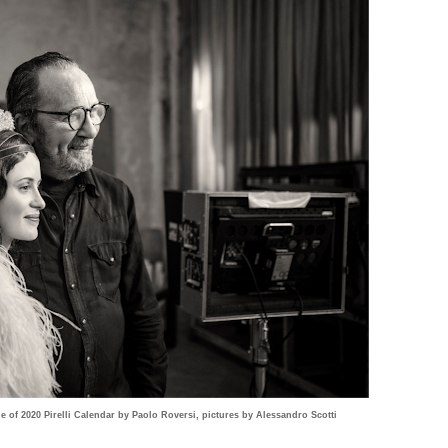
ge of 2020 Pirelli Calendar by Paolo Roversi, pictures by Alessandro Scotti