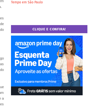
 em
Tempo em São Paulo
a.
res
 de
CLIQUE E CONFIRA!
udo
ngo
mas
 do
que
 um
e a
mes