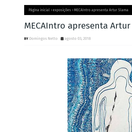
Página inicial
exposições
MECAIntro apresenta Artur Slama
MECAIntro apresenta Artur
Domingos Netto
agosto 03, 2018