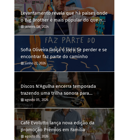
Levantamento revela que há países onde
o Big Brother é mais popular do que no
Brasil
janeiro 08, 2024
Sofia Oliveira lança o livro Se perder e se
encontrar faz parte do caminho
junho 22, 2026
Discos N'Agulha encerra temporada
trazendo uma trilha sonora para
diferentes gerações
agosto 05, 2026
Café Evolutto lança nova edição da
promoção Prêmios em Família
agosto 05, 2026