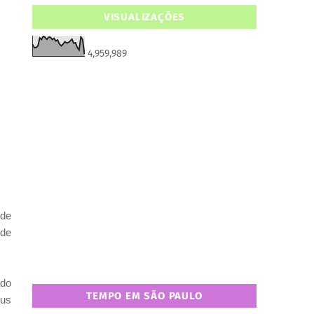
VISUALIZAÇÕES
4,959,989
 de
 de
ado
TEMPO EM SÃO PAULO
eus