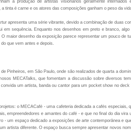
inham a produção de artistas visionários geralmente internados
nte, a tinta é carne e os atores das composições ganham o peso da vid
Artur apresenta uma série vibrante, devido a combinação de duas co
lui em sequência. Enquanto nos desenhos em preto e branco, algo
. O maior desenho da exposição parece representar um pouco de t
o do que vem antes e depois.
 Pinheiros, em São Paulo, onde são realizados de quarta a domi
 famosos MECATalks, que fomentam a discussão sobre diversos te
onvida um artista, banda ou cantor para um pocket show no deck
ojetos: o MECACafé - uma cafeteria dedicada a cafés especiais, 
ais, empreendedores e amantes do café - e que no final do dia vira
ntro - um espaço dedicado a exposições de arte contemporânea e qu
e um artista diferente. O espaço busca sempre apresentar novos no