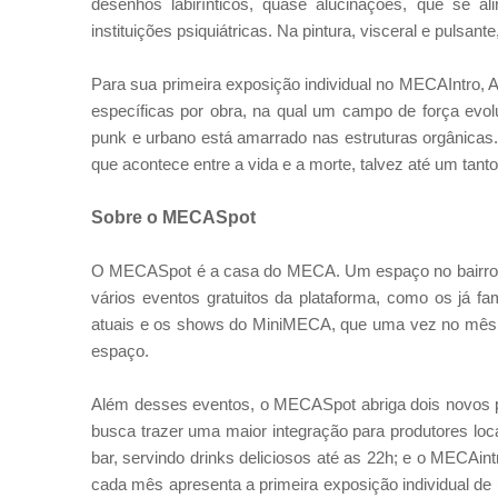
desenhos labirínticos, quase alucinações, que se al
instituições psiquiátricas. Na pintura, visceral e pulsa
Para sua primeira exposição individual no MECAIntro, 
específicas por obra, na qual um campo de força evo
punk e urbano está amarrado nas estruturas orgânicas
que acontece entre a vida e a morte, talvez até um tant
Sobre o MECASpot
O MECASpot é a casa do MECA. Um espaço no bairro de
vários eventos gratuitos da plataforma, como os já
atuais e os shows do MiniMECA, que uma vez no mês c
espaço.
Além desses eventos, o MECASpot abriga dois novos pr
busca trazer uma maior integração para produtores loc
bar, servindo drinks deliciosos até as 22h; e o MECAi
cada mês apresenta a primeira exposição individual d