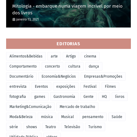
Mitologia - embarque numa viagem incrível por meio
dos livros
janeiro 13, 2021
EDITORIAS
Alimentos&Bebidas
arte
Artigo
cinema
Comportamento
concerto
cultura
dança
Documentário
Economia&Negócios
Empresas&Promoções
entrevista
Eventos
exposições
Festival
Filmes
fotografia
games
Gastronomia
Gente
HQ
livros
Marketing&Comunicação
Mercado de trabalho
Moda&Beleza
música
Musical
pensamento
Saúde
série
shows
Teatro
Televisão
Turismo
Utilidade Pública
vídeos