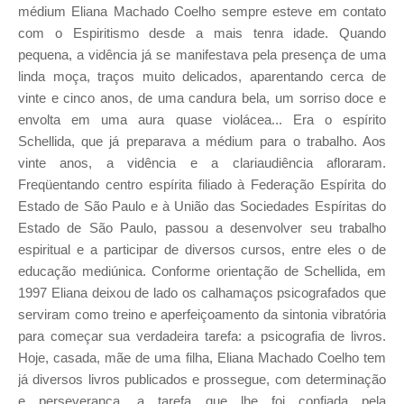
médium Eliana Machado Coelho sempre esteve em contato
com o Espiritismo desde a mais tenra idade. Quando
pequena, a vidência já se manifestava pela presença de uma
linda moça, traços muito delicados, aparentando cerca de
vinte e cinco anos, de uma candura bela, um sorriso doce e
envolta em uma aura quase violácea... Era o espírito
Schellida, que já preparava a médium para o trabalho. Aos
vinte anos, a vidência e a clariaudiência afloraram.
Freqüentando centro espírita filiado à Federação Espírita do
Estado de São Paulo e à União das Sociedades Espíritas do
Estado de São Paulo, passou a desenvolver seu trabalho
espiritual e a participar de diversos cursos, entre eles o de
educação mediúnica. Conforme orientação de Schellida, em
1997 Eliana deixou de lado os calhamaços psicografados que
serviram como treino e aperfeiçoamento da sintonia vibratória
para começar sua verdadeira tarefa: a psicografia de livros.
Hoje, casada, mãe de uma filha, Eliana Machado Coelho tem
já diversos livros publicados e prossegue, com determinação
e perseverança, a tarefa que lhe foi confiada pela