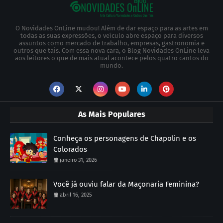
O Novidades OnLine mudou! Além de dar espaço para as artes em
todas as suas expressões, o veículo abre espaço para diversos
assuntos como mercado de trabalho, empresas, gastronomia e
outros que tais. Com essa nova cara, o Blog Novidades OnLine leva
aos leitores o que de mais atual acontece pelos quatro cantos do
mundo.
As Mais Populares
Conheça os personagens de Chapolin e os
Colorados
janeiro 31, 2026
Você já ouviu falar da Maçonaria Feminina?
abril 16, 2025