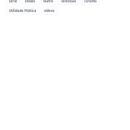
série
shows
Teatro
Televisão
Turismo
Utilidade Pública
vídeos