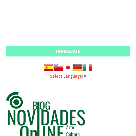
TRANSLATE
Select Language
▼